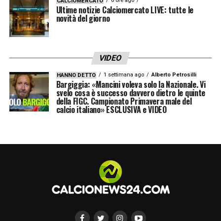
fila, la squadra da battere per tutti
6 ore ago
.
CALCIOMERCATO
Ultime notizie Calciomercato LIVE: tutte le
novità del giorno
LA PLAYLIST DELLE NOSTRE TOP NEWS
VIDEO
1 settimana ago
Alberto Petrosilli
HANNO DETTO
Bargiggia: «Mancini voleva solo la Nazionale. Vi
svelo cosa è successo davvero dietro le quinte
della FIGC. Campionato Primavera male del
calcio italiano» ESCLUSIVA e VIDEO