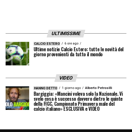
attenzione a ciò che succederà nel primo
pomeriggio: la disperata
Salernitana
si gioca
una delle ultime carte al cospetto di un
ULTIMISSIME
rombante Sassuolo, mentre la delicata sfida
tra
Spezia
e
Cagliari
potrà proiettare una
6 ore ago
CALCIO ESTERO
Ultime notizie Calcio Estero: tutte le novità del
delle due verso la gloria o regalare a
giorno provenienti da tutto il mondo
entrambe un biscottino che non riempirà
magari la pancia, ma potrebbe rivelarsi
VIDEO
quanto mai utile per spezzare il digiuno.
1 giorno ago
Alberto Petrosilli
HANNO DETTO
Bargiggia: «Mancini voleva solo la Nazionale. Vi
svelo cosa è successo davvero dietro le quinte
LA PLAYLIST DELLE NOSTRE TOP NEWS
della FIGC. Campionato Primavera male del
calcio italiano» ESCLUSIVA e VIDEO