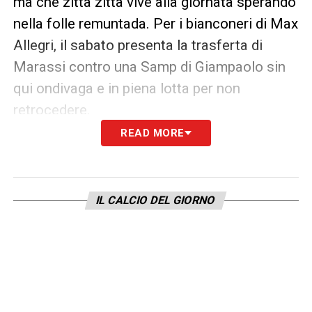
ma che zitta zitta vive alla giornata sperando
nella folle remuntada. Per i bianconeri di Max
Allegri, il sabato presenta la trasferta di
Marassi contro una Samp di Giampaolo sin
qui ondivaga e in piena lotta per non
retrocedere.
READ MORE
Vlahovic
e compagni dovranno innanzitutto
allontanare i “cattivi” pensieri Champions
League, con quello spauracchio Villarreal
IL CALCIO DEL GIORNO
all’orizzonte che rischia di farsi ingombrante
se la partita in terra genovese non dovesse
subito incanalarsi nel verso giusto.
Ma d’altronde i blucerchiati non possono
fare sconti e guarderanno con estrema