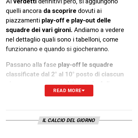
Ai
verdetti
definitivi però, si aggiungono
quelli ancora
da scoprire
dovuti ai
piazzamenti
play-off e play-out delle
squadre dei vari gironi.
Andiamo a vedere
nel dettaglio quali sono i tabelloni, come
funzionano e quando si giocheranno.
Passano alla fase
play-off le squadre
classificate dal 2° al 10° posto di ciascun
girone
e vengono
posizionate in 4 diverse
READ MORE
fasi del tabellone.
Il
primo turno
riguarda i
play-off del girone
.
A questi prendono parte le squadre piazzate
IL CALCIO DEL GIORNO
tra la 5a e la 10a
posizione con l’aggiunta del
Gubbio che sostituisce il Rimini vincitore