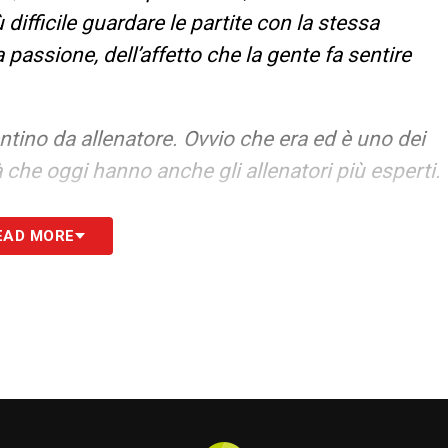
 difficile guardare le partite con la stessa
a passione, dell’affetto che la gente fa sentire
entino da allenatore. Ovvio che era ed è uno dei
à che oggi hanno anche gli allenatori più esperti.
EAD MORE
 ci sono. Mancini sta ritrovando dei ragazzi con
e l’Italia può andare veramente lontano. Possiamo
S