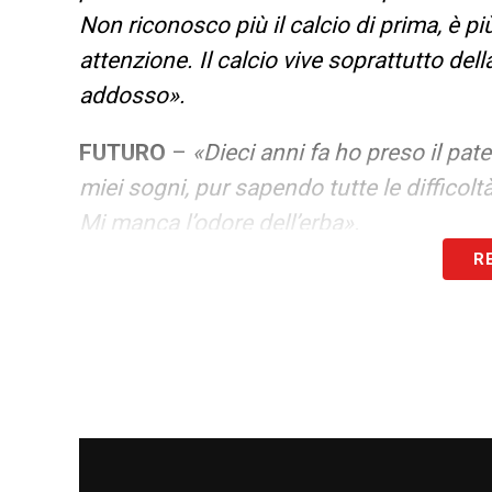
Non riconosco più il calcio di prima, è più
attenzione. Il calcio vive soprattutto dell
addosso».
FUTURO
–
«Dieci anni fa ho preso il pat
miei sogni, pur sapendo tutte le difficolt
Mi manca l’odore dell’erba».
R
EURO 2020 –
«Le condizioni e le qualità
grandi qualità. Si sta aprendo un ciclo 
essere protagonisti».
LA PLAYLIST DELLE NOSTRE TOP NEW