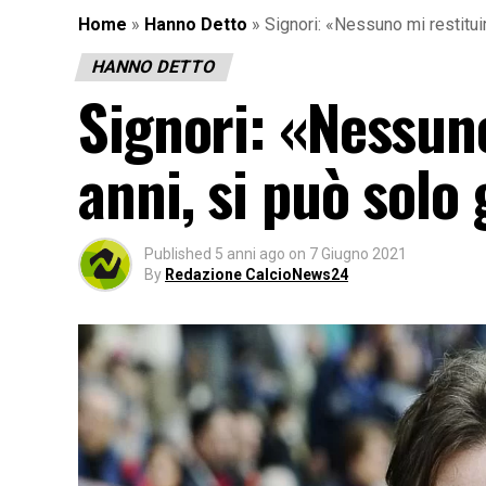
Home
»
Hanno Detto
»
Signori: «Nessuno mi restituir
HANNO DETTO
Signori: «Nessuno
anni, si può solo
Published
5 anni ago
on
7 Giugno 2021
By
Redazione CalcioNews24