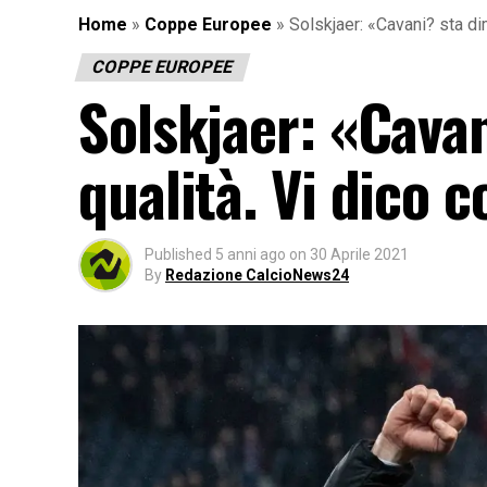
Home
»
Coppe Europee
»
Solskjaer: «Cavani? sta di
COPPE EUROPEE
Solskjaer: «Cava
qualità. Vi dico c
Published
5 anni ago
on
30 Aprile 2021
By
Redazione CalcioNews24