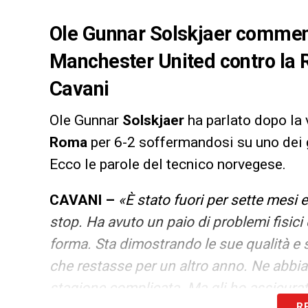
Ole Gunnar Solskjaer comment
Manchester United contro la 
Cavani
Ole Gunnar
Solskjaer
ha parlato dopo la 
Roma
per 6-2 soffermandosi su uno dei g
Ecco le parole del tecnico norvegese.
CAVANI –
«È stato fuori per sette mesi 
stop. Ha avuto un paio di problemi fisici
forma. Sta dimostrando le sue qualità e s
che restasse per un altro anno. Ne abbia
stagione complicata. Ma gli ho assicura
R