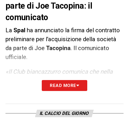
parte di Joe Tacopina: il
comunicato
La
Spal
ha annunciato la firma del contratto
preliminare per l’acquisizione della società
da parte di Joe
Tacopina
. Il comunicato
ufficiale.
«Il Club biancazzurro comunica che nella
giornata di ieri, venerdì 16 luglio, è stato
READ MORE
sottoscritto il contratto preliminare per
l’acquisizione della totalità delle quote di
S.P.A.L. srl da parte del gruppo guidato
IL CALCIO DEL GIORNO
dall’avvocato Joe Tacopina, successivo alla
conclusione dell’attività di due diligence