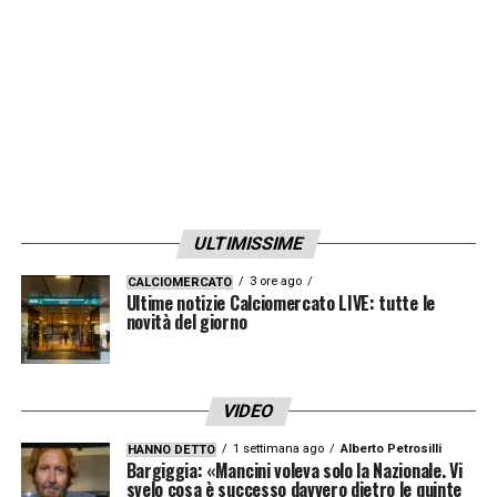
attualmente in corso. La stipula notarile
avverrà presumibilmente nei primi 15 giorni
del mese di agosto».
LA PLAYLIST DELLE NOSTRE TOP NEWS
ULTIMISSIME
3 ore ago
CALCIOMERCATO
Ultime notizie Calciomercato LIVE: tutte le
novità del giorno
VIDEO
1 settimana ago
Alberto Petrosilli
HANNO DETTO
Bargiggia: «Mancini voleva solo la Nazionale. Vi
svelo cosa è successo davvero dietro le quinte