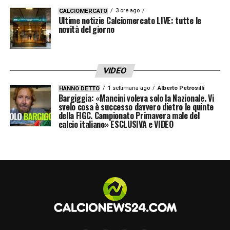
professionisti, lui a sedici. Sono maturato in
3 ore ago
CALCIOMERCATO
fretta, anche lui ha sempre anteposto gli
Ultime notizie Calciomercato LIVE: tutte le
novità del giorno
interessi della squadra a quelli personali. Io
ho fatto altrettanto. Non gioco per i gol o gli
assist, conta solo la squadra».
VIDEO
VIEIRA TI RENDE UN GIOCATORE MIGLIORE
1 settimana ago
Alberto Petrosilli
HANNO DETTO
Bargiggia: «Mancini voleva solo la Nazionale. Vi
– «Puoi sempre crescere nel calcio, non
svelo cosa è successo davvero dietro le quinte
esiste il discorso anagrafico. Sto imparando
della FIGC. Campionato Primavera male del
calcio italiano» ESCLUSIVA e VIDEO
concetti che mai avevo sviluppato con i
precedenti allenatori. Qui devo crescere però
sul piano dell’intensità degli allenamenti. In
Arabia Saudita, a causa del caldo, il ritmo era
più basso».
DOMANI GENOA-LECCE APRIRÀ IL
CAMPIONATO. – «Non siamo ancora al top,