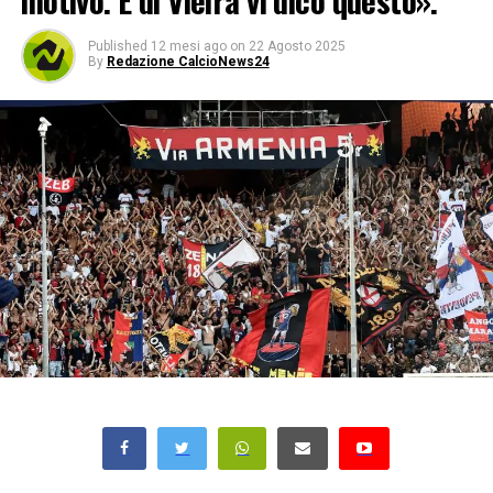
motivo. E di Vieira vi dico questo».
Published
12 mesi ago
on
22 Agosto 2025
By
Redazione CalcioNews24