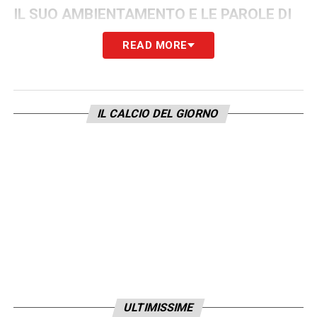
IL SUO AMBIENTAMENTO E LE PAROLE DI
VIEIRA
– «Qui c’è un bel gruppo, mi sono
READ MORE
inserito bene, in campo e fuori. Ringrazio il
mister, ma penso che tutti i nostri giocatori
offensivi possano fare bene. Un mix di
IL CALCIO DEL GIORNO
esperienza e gioventù che secondo me ha
tutto per diventare fortissimo».
IL RITORNO IN EUROPA A 32 ANNI – «Ma
c’è un motivo. In Cina dopo avere vinto il
titolo non mi hanno lasciato partire e quando
è stato possibile l’unica opzione per me in
quel momento era l’Arabia».
PERCHÉ IL SUO MODELLO È OLIĆ – «A
quindici anni ho debuttato fra i
ULTIMISSIME