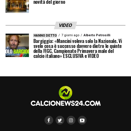
novità del giorno
Bayer Leverkusen e Aston Villa. Proprio per
la sua
esperienza internazionale
e per le
sue
qualità tecniche
, l’Inter lo aveva inserito
VIDEO
tra gli obiettivi principali di mercato.
7 giorni ago
Alberto Petrosilli
HANNO DETTO
Bargiggia: «Mancini voleva solo la Nazionale. Vi
Tuttavia, nelle ultime ore la
trattativa
è
svelo cosa è successo davvero dietro le quinte
della FIGC. Campionato Primavera male del
definitivamente
sfumata
a causa della
calcio italiano» ESCLUSIVA e VIDEO
mancata apertura al trasferimento da
parte del PIF
, il fondo di investimenti saudita
proprietario dell’Al-Ittihad. Secondo quanto
riportato da
Sky Sport
, il club saudita non ha
accettato le condizioni proposte dall’Inter,
che inizialmente aveva messo sul piatto un
prestito con diritto di riscatto fissato a 35
milioni di euro
. Successivamente, i