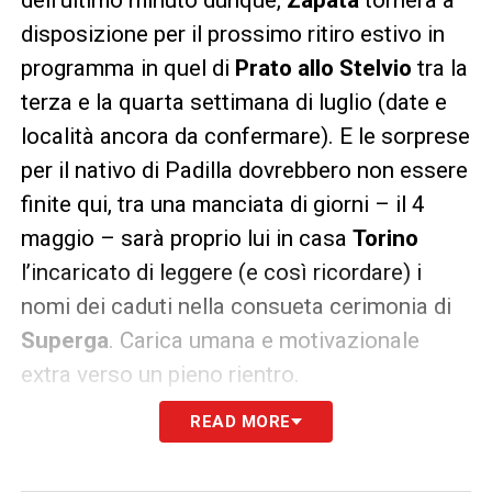
disposizione per il prossimo ritiro estivo in
programma in quel di
Prato allo Stelvio
tra la
terza e la quarta settimana di luglio (date e
località ancora da confermare). E le sorprese
per il nativo di Padilla dovrebbero non essere
finite qui, tra una manciata di giorni – il 4
maggio – sarà proprio lui in casa
Torino
l’incaricato di leggere (e così ricordare) i
nomi dei caduti nella consueta cerimonia di
Superga
. Carica umana e motivazionale
extra verso un pieno rientro.
READ MORE
LA PLAYLIST DELLE NOSTRE TOP NEWS