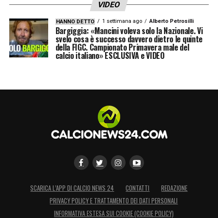
VIDEO
1 settimana ago
Alberto Petrosilli
HANNO DETTO
Bargiggia: «Mancini voleva solo la Nazionale. Vi
svelo cosa è successo davvero dietro le quinte
della FIGC. Campionato Primavera male del
calcio italiano» ESCLUSIVA e VIDEO
SCARICA L’APP DI CALCIO NEWS 24
CONTATTI
REDAZIONE
PRIVACY POLICY E TRATTAMENTO DEI DATI PERSONALI
INFORMATIVA ESTESA SUI COOKIE (COOKIE POLICY)