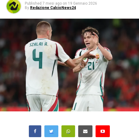
Published
7 mesi ago
on
19 Gennaio 2026
By
Redazione CalcioNews24