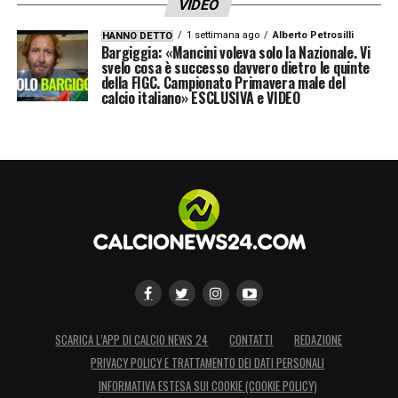
VIDEO
prescindere dal risultato in Europa.
1 settimana ago
Alberto Petrosilli
HANNO DETTO
Bargiggia: «Mancini voleva solo la Nazionale. Vi
svelo cosa è successo davvero dietro le quinte
LA PLAYLIST DELLE NOSTRE TOP NEWS
della FIGC. Campionato Primavera male del
calcio italiano» ESCLUSIVA e VIDEO
SCARICA L’APP DI CALCIO NEWS 24
CONTATTI
REDAZIONE
PRIVACY POLICY E TRATTAMENTO DEI DATI PERSONALI
INFORMATIVA ESTESA SUI COOKIE (COOKIE POLICY)