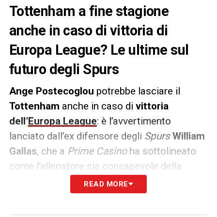
Tottenham a fine stagione
anche in caso di vittoria di
Europa League? Le ultime sul
futuro degli Spurs
Ange Postecoglou
potrebbe lasciare il
Tottenham
anche in caso di
vittoria
dell’
Europa League
: è l’avvertimento
lanciato dall’ex difensore degli
Spurs
William
Gallas
, che a
Prime Casino
ha sottolineato
come l’allenatore sia consapevole della
pressione derivante da una stagione
READ MORE
deludente in
Premier League
. Secondo
Gallas, il tecnico potrebbe decidere di