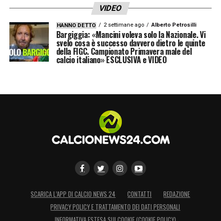
LA PLAYLIST DELLE NOSTRE TOP NEWS
VIDEO
2 settimane ago
Alberto Petrosilli
HANNO DETTO
Bargiggia: «Mancini voleva solo la Nazionale. Vi
svelo cosa è successo davvero dietro le quinte
della FIGC. Campionato Primavera male del
calcio italiano» ESCLUSIVA e VIDEO
SCARICA L’APP DI CALCIO NEWS 24
CONTATTI
REDAZIONE
PRIVACY POLICY E TRATTAMENTO DEI DATI PERSONALI
INFORMATIVA ESTESA SUI COOKIE (COOKIE POLICY)