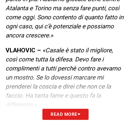
Atalanta e Torino ma senza fare punti, così
come oggi. Sono contento di quanto fatto in
ogni caso, qui c’è potenziale e possiamo
ancora crescere.»
VLAHOVIC –
«Casale è stato il migliore,
così come tutta la difesa. Devo fare i
complimenti a tutti perchè contro avevamo
un mostro. Se lo dovessi marcare mi
prenderei la coscia e direi che non ce la
faccio. Ha tanta fame e questo fa la
differenza.»
READ MORE
MOMENTI POSITIVI E NEGATIVI
–
«Abbiamo sbagliato poco fin qui, forse il