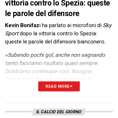
vittoria contro lo Spezia: queste
le parole del difensore
Kevin Bonifaz
i ha parlato ai microfoni di
Sky
Sport
dopo la vittoria contro lo Spezia:
queste le parole del difensore bianconero.
«Subendo pochi gol, anche non segnando
tanto facciamo risultato quasi sempre.
Dobbiamo continuare così. Bisogna
rispettare lo Spezia, mettono tutti in
READ MORE
difficoltà e il nome è relativo. Abbiamo
rispettato il loro gioco e abbiamo attaccato
quando ne avevamo l’opportunità. Questa
vittoria valorizza i due pareggi, era molto
IL CALCIO DEL GIORNO