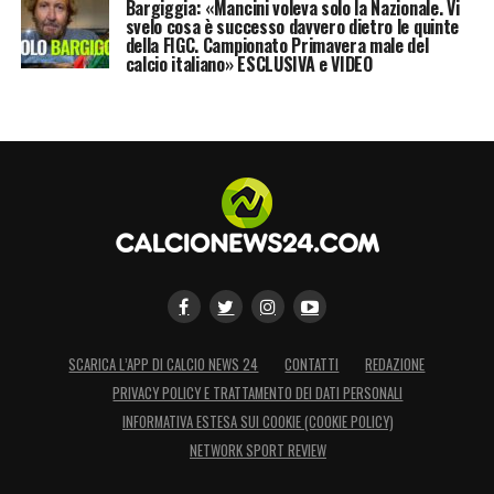
Bargiggia: «Mancini voleva solo la Nazionale. Vi
svelo cosa è successo davvero dietro le quinte
della FIGC. Campionato Primavera male del
calcio italiano» ESCLUSIVA e VIDEO
SCARICA L’APP DI CALCIO NEWS 24
CONTATTI
REDAZIONE
PRIVACY POLICY E TRATTAMENTO DEI DATI PERSONALI
INFORMATIVA ESTESA SUI COOKIE (COOKIE POLICY)
NETWORK SPORT REVIEW