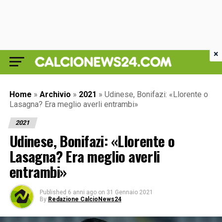
×
Home
»
Archivio
»
2021
»
Udinese, Bonifazi: «Llorente o
Lasagna? Era meglio averli entrambi»
2021
Udinese, Bonifazi: «Llorente o
Lasagna? Era meglio averli
entrambi»
Published
6 anni ago
on
31 Gennaio 2021
By
Redazione CalcioNews24