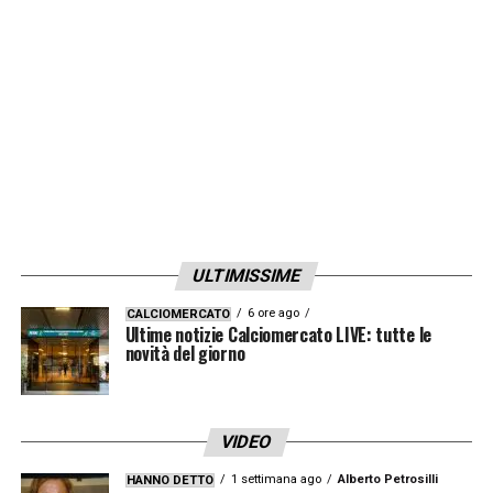
importante. Lasagna o Llorente? Sono due
ottimi giocatori: danno un apporto diverso e
per questo motivo non possono essere
paragonati. Era meglio averli entrambi, ma
adesso abbiamo Llorente e siamo contenti
che sia con noi»
LA PLAYLIST DELLE NOSTRE TOP NEWS
ULTIMISSIME
6 ore ago
CALCIOMERCATO
Ultime notizie Calciomercato LIVE: tutte le
novità del giorno
VIDEO
1 settimana ago
Alberto Petrosilli
HANNO DETTO