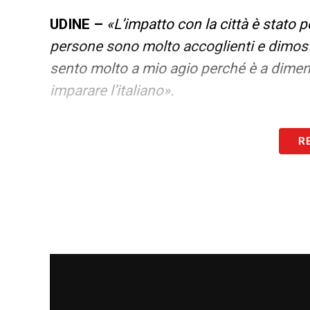
UDINE –
«L’impatto con la città è stato p
persone sono molto accoglienti e dimostra
sento molto a mio agio perché è a dime
imparare l’italiano».
R
ISPIRAZIONI –
«Conosco la storia di Bi
parlare con lui. Appena arrivato mister G
all’indomani nel test contro il Cjarlins.
voglio giocare e voglio dimostrare le mie 
precise. Ci sono diversi giocatori che gi
prendere ispirazione: su tutti Bruno Fer
bianconera in passato, e Messi».