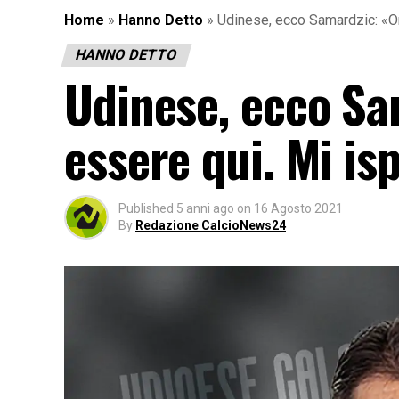
Home
»
Hanno Detto
»
Udinese, ecco Samardzic: «On
HANNO DETTO
Udinese, ecco Sa
essere qui. Mi is
Published
5 anni ago
on
16 Agosto 2021
By
Redazione CalcioNews24