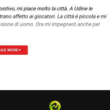
ositivo, mi piace molto la città. A Udine le
no affetto ai giocatori. La città è piccola e mi
nsione di uomo. Ora mi impegnerò anche per
EAD MORE
erhoff ma non ho ancora avuto l’occasione di
otti mi ha chiesto se potessi giocare
 Mi sono messo subito a disposizione perché
qualità. Il mister mi dà sempre delle indicazioni
ocano nella mia posizione dai quali cerco di
nandes, che ha anche vestito la maglia