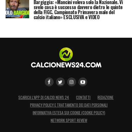
Bargiggia: «Mancini voleva solo la Nazionale. Vi
svelo cosa è successo davvero dietro le quinte
della FIGC. Campionato Primavera male del
calcio italiano» ESCLUSIVA e VIDEO
SCARICA L’APP DI CALCIO NEWS 24
CONTATTI
REDAZIONE
PRIVACY POLICY E TRATTAMENTO DEI DATI PERSONALI
INFORMATIVA ESTESA SUI COOKIE (COOKIE POLICY)
NETWORK SPORT REVIEW