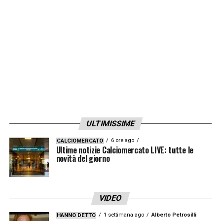
dopo la brutta gestione di Massimo
Oddo
. Il
tecnico, chiamato nell’aprile
2018
, non era
però stato confermato per la stagione
seguente, nonostante il 14° posto a 40 punti
complessivi, totalizzando 7 punti in 4
impegni. Se l’
Udinese
dovesse continuare su
questa strada, chissà che non gli venga data
un’occasione anche per la prossima
ULTIMISSIME
stagione.
6 ore ago
CALCIOMERCATO
Ultime notizie Calciomercato LIVE: tutte le
novità del giorno
LA PLAYLIST DELLE NOSTRE TOP NEWS
VIDEO
1 settimana ago
Alberto Petrosilli
HANNO DETTO