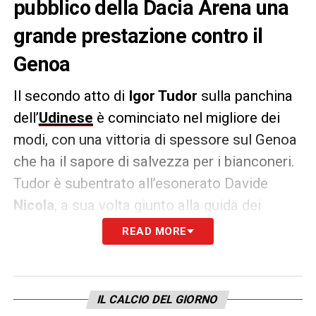
pubblico della Dacia Arena una
grande prestazione contro il
Genoa
Il secondo atto di
Igor Tudor
sulla panchina
dell’
Udinese
è cominciato nel migliore dei
modi, con una vittoria di spessore sul Genoa
che ha il sapore di salvezza per i bianconeri.
Tudor è subentrato all’esonerato Davide
Nicola
, a sua volta giunto alla guida dei
friulani dopo l’esonero di
Velazquez
.
READ MORE
Già l’anno scorso era stato selezionato dalla
società bianconera come traghettatore, per
IL CALCIO DEL GIORNO
portare la squadra ad una comoda salvezza