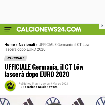
×
Home
»
Nazionali
»
UFFICIALE Germania, il CT Löw
lascerà dopo EURO 2020
NAZIONALI
UFFICIALE Germania, il CT Löw
lascerà dopo EURO 2020
Published
5 anni ago
on
9 Marzo 2021
By
Redazione CalcioNews24