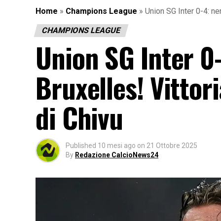
Home
»
Champions League
»
Union SG Inter 0-4: ner
CHAMPIONS LEAGUE
Union SG Inter 0-
Bruxelles! Vittor
di Chivu
Published
10 mesi ago
on
21 Ottobre 2025
By
Redazione CalcioNews24