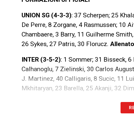
UNION SG (4-3-3)
: 37 Scherpen; 25 Khala
De Perre, 8 Zorgane, 4 Rasmussen; 10 Ait
Chambaere, 3 Barry, 11 Guilherme Smith, 
26 Sykes, 27 Patris, 30 Florucz.
Allenat
INTER (3-5-2)
: 1 Sommer; 31 Bisseck, 6 D
Calhanoglu, 7 Zielinski, 30 Carlos Augus
J. Martinez, 40 Calligaris, 8 Sucic, 11 L
Mkhitaryan, 23 Barella, 25 Akanji, 32 Di
LA PLAYLIST DELLE NOSTRE TOP NEW
R