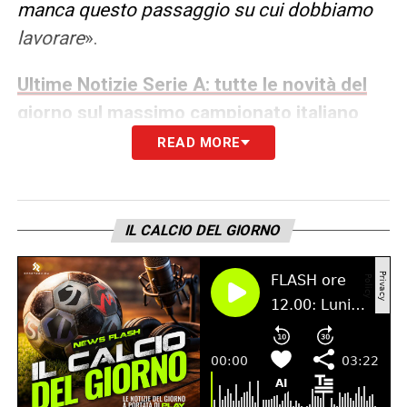
manca questo passaggio su cui dobbiamo
lavorare
».
Ultime Notizie Serie A: tutte le novità del
giorno sul massimo campionato italiano
READ MORE
IL CALCIO DEL GIORNO
PROMO CHAMPIONS LEAGUE
Ogni
GOL
in Champions League è un colpo
vincente. Fino a
70€
di bonus per te.
Ricevi 1€ per ogni gol segnato da tutte le
squadre fino a un massimo di 70€