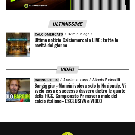
Verifica termini e condizioni su
Lottomatica
e
Goldbet
ULTIMISSIME
LA PLAYLIST DELLE NOSTRE TOP NEWS
32 minuti ago
CALCIOMERCATO
Ultime notizie Calciomercato LIVE: tutte le
novità del giorno
VIDEO
2 settimane ago
Alberto Petrosilli
HANNO DETTO
Bargiggia: «Mancini voleva solo la Nazionale. Vi
svelo cosa è successo davvero dietro le quinte
della FIGC. Campionato Primavera male del
calcio italiano» ESCLUSIVA e VIDEO