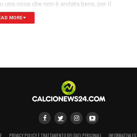
o una cosa che non è andata bene, per il
abbiamo lavorato in quel senso e mi sembra
EAD MORE
mento gli spazi chiusi non sono per lui. Mi
santi».
avamo solo per fare risultato, per avere molta
 i primi effetti si sono visti con Spezia e
re, invece ci sono state due partite in cui non
 quello il problema, ma le prestazioni nei primi
ssere molto attenti, perché le partite sono
d essere tosti, lavorare sui particolari, e
 inserendo bene anche i nuovi giocatori».
è arrivata questa brutta notizia. Noi siamo
llenamenti con noi, spesso fanno da sparring
E
PRIVACY POLICY E TRATTAMENTO DEI DATI PERSONALI
INFORMATIVA ES