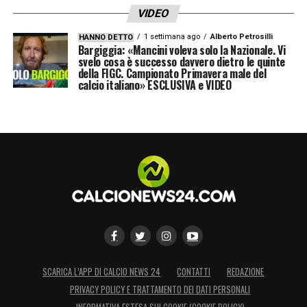
VIDEO
1 settimana ago
Alberto Petrosilli
HANNO DETTO
Bargiggia: «Mancini voleva solo la Nazionale. Vi
svelo cosa è successo davvero dietro le quinte
della FIGC. Campionato Primavera male del
calcio italiano» ESCLUSIVA e VIDEO
SCARICA L’APP DI CALCIO NEWS 24
CONTATTI
REDAZIONE
PRIVACY POLICY E TRATTAMENTO DEI DATI PERSONALI