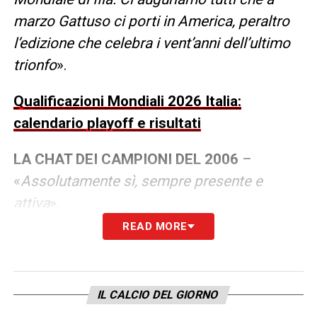
marzo Gattuso ci porti in America, peraltro
l’edizione che celebra i vent’anni dell’ultimo
trionfo
».
Qualificazioni Mondiali 2026 Italia:
calendario playoff e risultati
LA CHAT DEI CAMPIONI DEL 2006
–
«
Assolutamente sì, sempre presente e
attiva
».
READ MORE
LA CORSA SCUDETTO
– «
Il Milan ha la
possibilità di lavorare in maniera più
tranquilla senza le coppe. Allegri sta
IL CALCIO DEL GIORNO
facendo molto bene e lotterà per lo