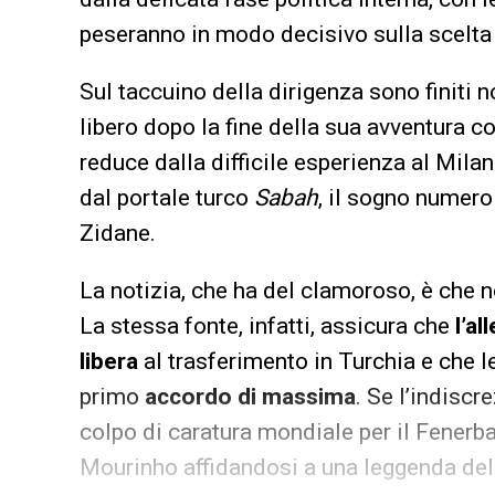
peseranno in modo decisivo sulla scelta 
Sul taccuino della dirigenza sono finiti
libero dopo la fine della sua avventura co
reduce dalla difficile esperienza al Mila
dal portale turco
Sabah
, il sogno numero
Zidane.
La notizia, che ha del clamoroso, è che no
La stessa fonte, infatti, assicura che
l’a
libera
al trasferimento in Turchia e che l
primo
accordo di massima
. Se l’indiscr
colpo di caratura mondiale per il Fenerb
Mourinho affidandosi a una leggenda del 