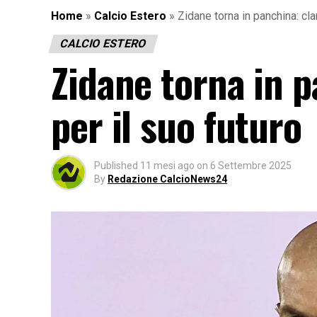
Home
»
Calcio Estero
»
Zidane torna in panchina: cl
CALCIO ESTERO
Zidane torna in 
per il suo futuro
Published
11 mesi ago
on
6 Settembre 2025
By
Redazione CalcioNews24