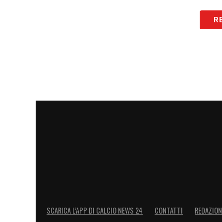
LA PLAYLIST DELLE NOSTRE TOP NEW
R
SCARICA L’APP DI CALCIO NEWS 24
CONTATTI
REDAZION