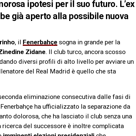
orosa ipotesi per il suo futuro. L’ex
be già aperto alla possibile nuova
rinho
, il
Fenerbahçe
sogna in grande per la
Zinedine Zidane
. Il club turco, ancora scosso
ando diversi profili di alto livello per avviare un
llenatore del Real Madrid è quello che sta
seconda eliminazione consecutiva dalle fasi di
 Fenerbahçe ha ufficializzato la separazione da
nto dolorosa, che ha lasciato il club senza una
 ricerca del successore è inoltre complicata
le
imminenti elezioni presidenziali
che