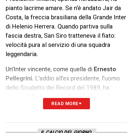
pianto lacrime amare. Se n’è andato Jair da
Costa, la freccia brasiliana della Grande Inter
di Helenio Herrera. Quando partiva sulla
fascia destra, San Siro tratteneva il fiato:
velocità pura al servizio di una squadra
leggendaria.
Un’Inter vincente, come quella di
Ernesto
Pellegrini.
L’addio all’ex presidente, l’uomo
dello Scudetto dei Record del 1989, ha
chiuso definitivamente l’era dei “presidenti
READ MORE
gentiluomini”, quelli che mettevano il cuore e
il portafoglio davanti ai fondi d’investimento,
guidando il club con uno stile e una passione
IL CALCIO DEL GIORNO