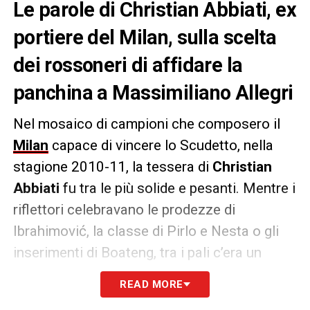
Le parole di Christian Abbiati, ex
portiere del Milan, sulla scelta
dei rossoneri di affidare la
panchina a Massimiliano Allegri
Nel mosaico di campioni che composero il
Milan
capace di vincere lo Scudetto, nella
stagione 2010-11, la tessera di
Christian
Abbiati
fu tra le più solide e pesanti. Mentre i
riflettori celebravano le prodezze di
Ibrahimović, la classe di Pirlo e Nesta o gli
inserimenti di Boateng, tra i pali c’era un
guardiano silenzioso e incredibilmente
READ MORE
efficace. Sotto la guida del pragmatismo di