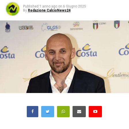
Published
1 anno ago
on
6 Giugno 2025
By
Redazione CalcioNews24