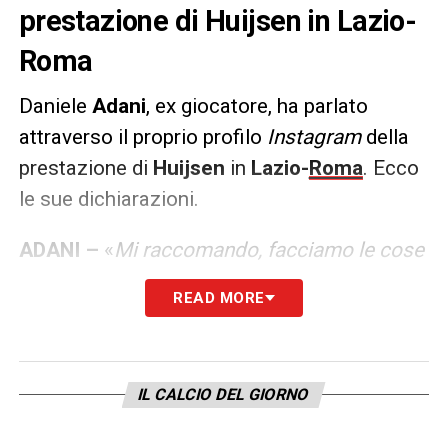
prestazione di Huijsen in Lazio-
Roma
Daniele
Adani
, ex giocatore, ha parlato
attraverso il proprio profilo
Instagram
della
prestazione di
Huijsen
in
Lazio-
Roma
. Ecco
le sue dichiarazioni.
ADANI –
«
Mi raccomando, facciamo le cose
che riescono meglio nel nostro Paese…
READ MORE
Domenica Huijsen era Aldair per come ha
giocato, il più forte difensore della storia
della Roma per un tempo giocato e bene.
IL CALCIO DEL GIORNO
Ora ha dato una legnata e ha causato il
calcio di rigore, non può più indossare le