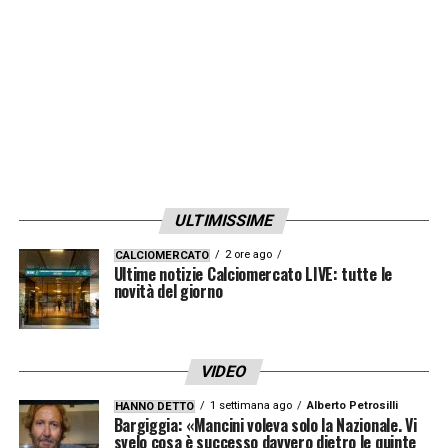
scarpette da calcio. Il nostro Paese in
questo dà il meglio di sè quando deve
rivelarsi mediocre nei giudizi
».
LA PLAYLIST DELLE NOSTRE TOP NEWS
ULTIMISSIME
2 ore ago
CALCIOMERCATO
Ultime notizie Calciomercato LIVE: tutte le
novità del giorno
VIDEO
1 settimana ago
Alberto Petrosilli
HANNO DETTO
Bargiggia: «Mancini voleva solo la Nazionale. Vi
svelo cosa è successo davvero dietro le quinte