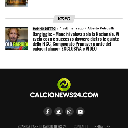
VIDEO
1 settimana ago
Alberto Petrosilli
HANNO DETTO
Bargiggia: «Mancini voleva solo la Nazionale. Vi
svelo cosa è successo davvero dietro le quinte
della FIGC. Campionato Primavera male del
calcio italiano» ESCLUSIVA e VIDEO
SCARICA L’APP DI CALCIO NEWS 24
CONTATTI
REDAZIONE