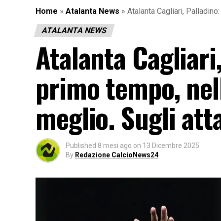
Home
»
Atalanta News
»
Atalanta Cagliari, Palladino
ATALANTA NEWS
Atalanta Cagliari
primo tempo, nell
meglio. Sugli at
Published
8 mesi ago
on
13 Dicembre 2025
By
Redazione CalcioNews24