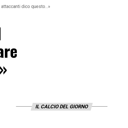
i attaccanti dico questo…»
l
are
…»
IL CALCIO DEL GIORNO