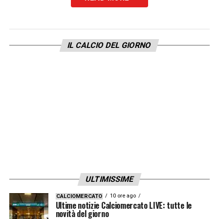
l’americano
Yunus Musah
, affiancato dai
senatori
Marten de Roon
e
Mario Pasalic
.
Sulle fasce, oltre al rientrante Bakker, ci sarà
IL CALCIO DEL GIORNO
la spinta di
Raoul Bellanova
e del polacco
Nicola Zalewski
. Davanti, l’arsenale è
completo: la fantasia di
Charles De
Ketelaere
e
Lazar Samardzic
sarà al
servizio dei bomber. Spicca
Gianluca
Scamacca
, con
Nikola Krstović
. Presente
anche
Giacomo Raspadori
.
La lista completa dei convocati
ULTIMISSIME
Di seguito l’elenco completo dei 24
10 ore ago
CALCIOMERCATO
nerazzurri scelti da Palladino:
Ultime notizie Calciomercato LIVE: tutte le
novità del giorno