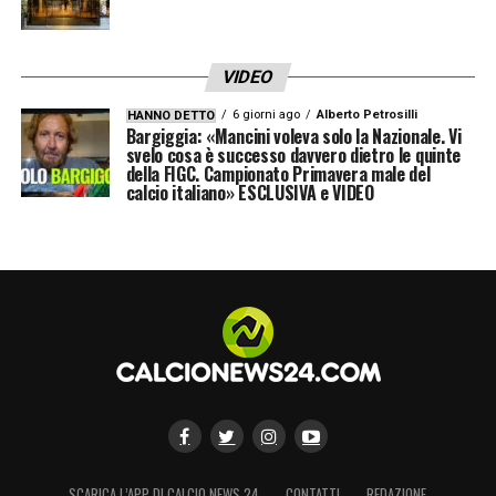
Portieri:
Carnesecchi, Sportiello, Rossi.
Difensori:
Scalvini, Hien, Djimsiti, Kossounou,
VIDEO
Kolasinac, Ahanor, Bernasconi.
6 giorni ago
Alberto Petrosilli
HANNO DETTO
Centrocampisti:
De Roon, Ederson, Pasalic,
Bargiggia: «Mancini voleva solo la Nazionale. Vi
svelo cosa è successo davvero dietro le quinte
Musah, Samardzic, Sulemana.
della FIGC. Campionato Primavera male del
calcio italiano» ESCLUSIVA e VIDEO
Esterni:
Zappacosta, Bellanova, Bakker, Zalewski.
Attaccanti:
Scamacca, De Ketelaere, Raspadori,
Krstovic.
LA PLAYLIST DELLE NOSTRE TOP NEWS
SCARICA L’APP DI CALCIO NEWS 24
CONTATTI
REDAZIONE