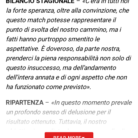
BILANCIO STAGIONALE
–
«C’era in tutti noi
la forte speranza, oltre alla convinzione, che
questo match potesse rappresentare il
punto di svolta del nostro cammino, ma i
fatti hanno purtroppo smentito le
aspettative. È doveroso, da parte nostra,
prenderci la piena responsabilità non solo di
questo insuccesso, ma dell’andamento
dell’intera annata e di ogni aspetto che non
ha funzionato come previsto».
RIPARTENZA
–
«In questo momento prevale
un profondo senso di delusione per il
risultato ottenuto. Tuttavia, il nostro
obiettivo immediato deve essere quello di
READ MORE