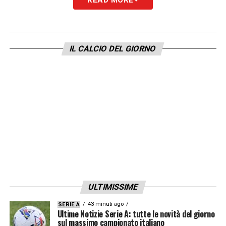
metabolizzare questa sconfitta e lasciarcela
alle spalle nel minor tempo possibile, così
da poter guardare avanti e concentrarci sui
IL CALCIO DEL GIORNO
prossimi impegni».
LA PLAYLIST DELLE NOSTRE TOP NEWS
ULTIMISSIME
43 minuti ago
SERIE A
Ultime Notizie Serie A: tutte le novità del giorno
sul massimo campionato italiano