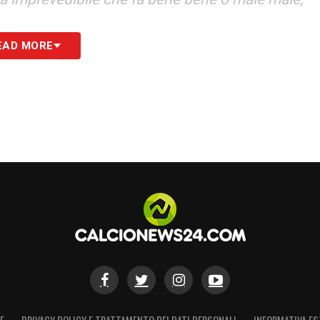
EAD MORE
ello che c’è successo, dobbiamo pensare al
enica e un’altra semifinale di Conference
ganizzate, hanno già programma da mettere sul
sa con una proprietà fortissima che tanti
a noi. Siamo una piazza ambita. Per noi il futuro
lotti è un giocatore che ti serve sempre, che
oi siamo contenti anche così del Gallo
»
S