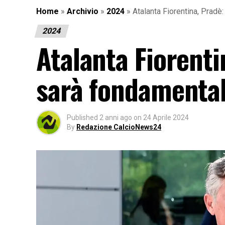
Home
»
Archivio
»
2024
»
Atalanta Fiorentina, Pradè
2024
Atalanta Fiorenti
sarà fondamenta
Published
2 anni ago
on
24 Aprile 2024
By
Redazione CalcioNews24