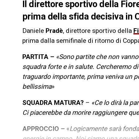
Il direttore sportivo della Fio
prima della sfida decisiva in C
Daniele
Pradè
, direttore sportivo della
F
prima dalla semifinale di ritorno di Coppa
PARTITA –
«Sono partite che non vanno 
squadra forte e in salute. Cercheremo di m
traguardo importante, prima veniva un p
bellissima
»
SQUADRA MATURA?
–
«Ce lo dirà la par
Ci piacerebbe da morire raggiungere que
APPROCCIO –
«
Logicamente sarà fondam
energie in campo. Noi siamo una squadra