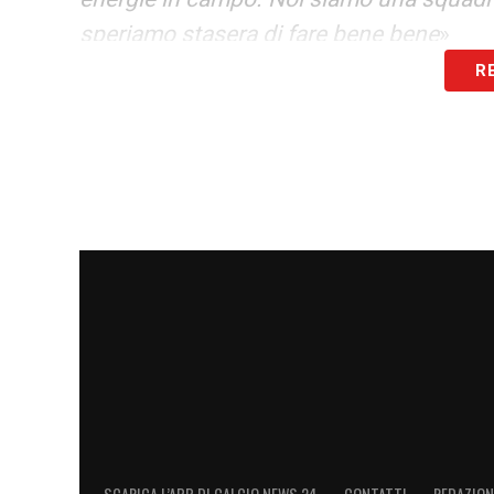
speriamo stasera di fare bene bene
»
R
FUTURO FIORENTINA –
«Visto tutto qu
presente. Il nostro futuro è adesso, dom
League. Società come le nostre sono or
piatto, siamo una società in grande asce
allenatori e giocatori vorrebbero venire d
è oggi
»
BELOTTI –
«La punta deve fare gol ma Be
qualsiasi allenatore vorrebbe allenare. N
LA PLAYLIST DELLE NOSTRE TOP NEW