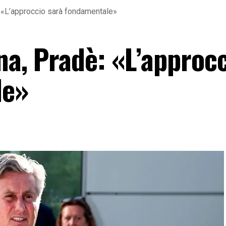
: «L’approccio sarà fondamentale»
na, Pradè: «L’approc
le»