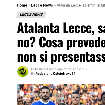
Home
»
Lecce News
»
Atalanta Lecce, salentini in 
LECCE NEWS
Atalanta Lecce, sa
no? Cosa prevede
non si presentas
Published
1 anno ago
on
26 Aprile 2025
By
Redazione CalcioNews24