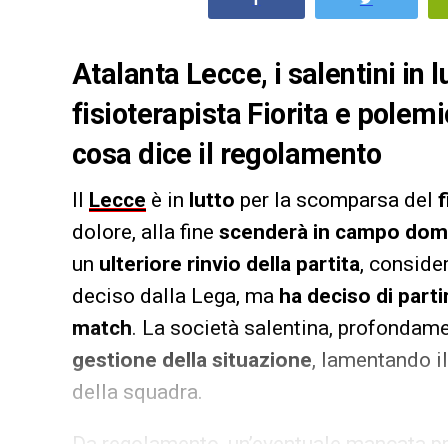
Atalanta Lecce, i salentini in 
fisioterapista Fiorita e polemic
cosa dice il regolamento
Il
Lecce
è in
lutto
per la scomparsa del
f
dolore, alla fine
scenderà in campo dome
un
ulteriore rinvio della partita
, conside
deciso dalla Lega, ma
ha deciso di part
match
. La società salentina, profondame
gestione della situazione
, lamentando i
della squadra.
Da regolamento, un’eventuale mancata 