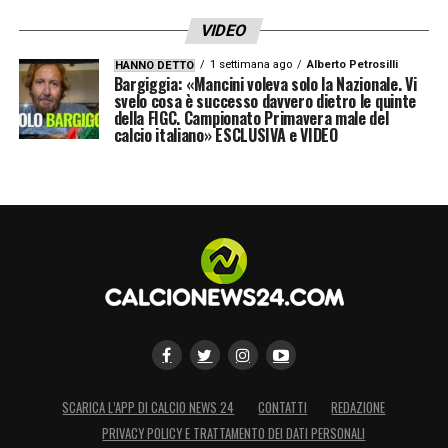
VIDEO
1 settimana ago
Alberto Petrosilli
HANNO DETTO
Bargiggia: «Mancini voleva solo la Nazionale. Vi
svelo cosa è successo davvero dietro le quinte
della FIGC. Campionato Primavera male del
calcio italiano» ESCLUSIVA e VIDEO
SCARICA L’APP DI CALCIO NEWS 24
CONTATTI
REDAZIONE
PRIVACY POLICY E TRATTAMENTO DEI DATI PERSONALI