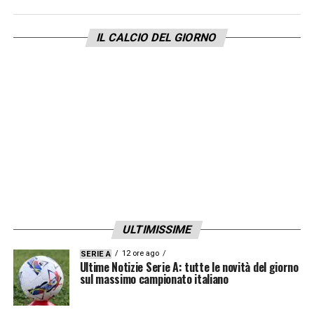
minori.
Segue poi il
“fattore Gasperini”
: un
allenatore maestro nel plasmare questi
IL CALCIO DEL GIORNO
talenti, inserendoli in un sistema di gioco
esigente che ne esalta le qualità. Infine, la
capacità della dirigenza di vendere al
momento giusto, senza farsi frenare dal
sentimentalismo, per poi reinvestire i
proventi e ricominciare il ciclo. La cessione
di Retegui non indebolisce l’Atalanta, ma
finanzia la prossima, ennesima, intuizione.
ULTIMISSIME
LA PLAYLIST DELLE NOSTRE TOP NEWS
12 ore ago
SERIE A
Ultime Notizie Serie A: tutte le novità del giorno
sul massimo campionato italiano