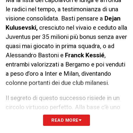
le radici nel tempo, a testimonianza di una
visione consolidata. Basti pensare a
Dejan
Kulusevski,
cresciuto nel vivaio e ceduto alla
Juventus per 35 milioni più bonus senza aver
quasi mai giocato in prima squadra, o ad
Alessandro Bastoni e
Franck Kessié
,
entrambi valorizzati a Bergamo e poi venduti
a peso d’oro a Inter e Milan, diventando
colonne portanti dei due club milanesi.
Il segreto di questo successo risiede in un
circolo virtuoso perfetto. Alla base c’è uno
scouting di livello mondiale, capace di
READ MORE
scovare talenti sottovalutati in campionati