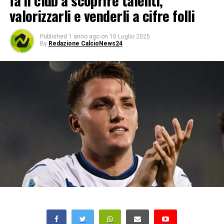
fa il club a scoprire talenti,
valorizzarli e venderli a cifre folli
Published
1 anno ago
on
10 Luglio 2025
By
Redazione CalcioNews24