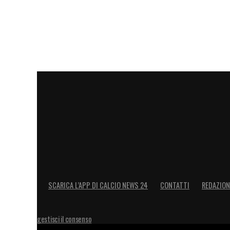
trovarmi andiamo sempre a passeggiare. A
IL FRICO
–
«L’ho mangiato una volta: è 
LA PLAYLIST DELLE NOSTRE TOP NEW
SCARICA L’APP DI CALCIO NEWS 24
CONTATTI
REDAZION
gestisci il consenso