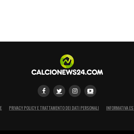
bito in centro. Mi piace la cucina, la pasta».
grasso, ma è buonissimo».
S
E
PRIVACY POLICY E TRATTAMENTO DEI DATI PERSONALI
INFORMATIVA ES