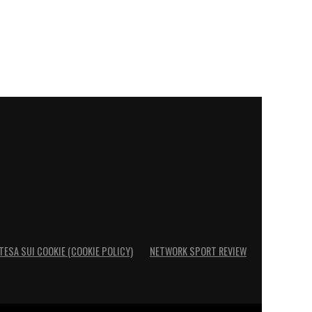
TESA SUI COOKIE (COOKIE POLICY)
NETWORK SPORT REVIEW