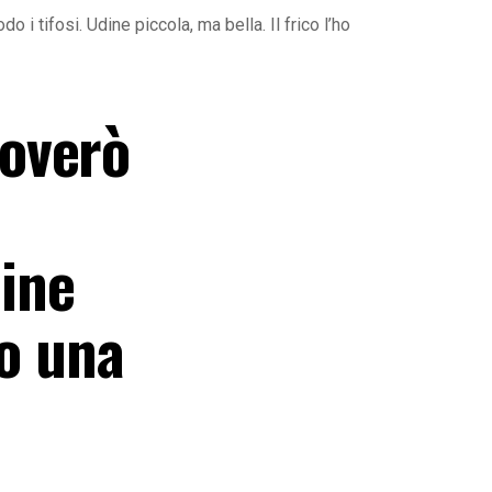
i tifosi. Udine piccola, ma bella. Il frico l’ho
uoverò
dine
to una