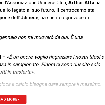
on l’Associazione Udinese Club,
Arthur Atta
ha
quello legato al suo futuro. Il centrocampista
ione dell’
Udinese
, ha spento ogni voce di
gennaio non mi muoverò da qui. È una
I
–
«È un onore, voglio ringraziare i nostri tifosi e
casa in campionato. Finora ci sono riuscito solo
utti in trasferta».
ioca a calcio bisogna dare sempre il massimo.
EAD MORE
a ma bella. Quando la mia famiglia viene a