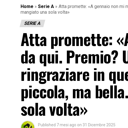
Home
»
Serie A
»
Atta promette: «A gennaio non mi mu
mangiato una sola volta»
SERIE A
Atta promette: 
da qui. Premio? U
ringraziare in qu
piccola, ma bella.
sola volta»
Published
7 mesi ago
on
31 Dicembre 2025