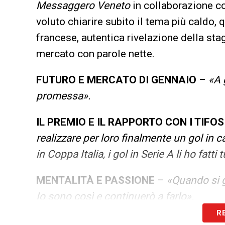
Messaggero Veneto
in collaborazione c
voluto chiarire subito il tema più caldo, 
francese, autentica rivelazione della stag
mercato con parole nette.
FUTURO E MERCATO DI GENNAIO
–
«A 
promessa».
IL PREMIO E IL RAPPORTO CON I TIFOS
realizzare per loro finalmente un gol in 
in Coppa Italia, i gol in Serie A li ho fatti t
MENTALITÀ E PASSIONE
–
«Quando si g
Io sono così e continuerò a farlo».
R
L’AMBIENTE DI UDINE
–
«Udine è piccol