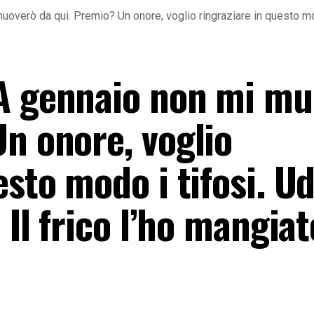
overò da qui. Premio? Un onore, voglio ringraziare in questo modo 
«A gennaio non mi m
n onore, voglio
esto modo i tifosi. U
 Il frico l’ho mangia