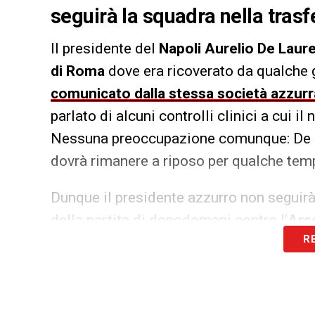
seguirà la squadra nella trasf
Il presidente del
Napoli Aurelio De Laure
di Roma
dove era ricoverato da qualche 
comunicato dalla stessa società azzurr
parlato di alcuni controlli clinici a cui 
Nessuna preoccupazione comunque: De L
dovrà rimanere a riposo per qualche tem
Dunque il presidente azzurro non seguirà
della partita di dopodomani contro l’
Ars
R
match dalla tv dalla sua abitazione roma
napoletana nel consueto pranzo
UEFA
a p
Edoardo De Laurentiis
.