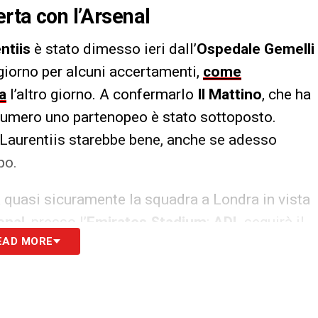
erta con l’Arsenal
ntiis
è stato dimesso ieri dall’
Ospedale Gemelli
giorno per alcuni accertamenti,
come
a
l’altro giorno. A confermarlo
Il Mattino
, che ha
il numero uno partenopeo è stato sottoposto.
aurentiis starebbe bene, anche se adesso
po.
 quasi sicuramente la squadra a Londra in vista
enal
, presso l’
Emirates Stadium
:
ADL
seguirà il
EAD MORE
na, mentre a rappresentare la delegazione
oche ore dalla partita ci sarà suo figlio