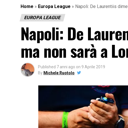
Home
»
Europa League
»
Napoli: De Laurentiis dim
EUROPA LEAGUE
Napoli: De Lauren
ma non sarà a Lo
Published
7 anni ago
on
9 Aprile 2019
By
Michele Ruotolo