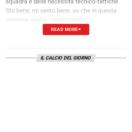
squadra e delle necessità tecnico-tattiche.
Sto bene, mi sento bene, so che in questa
stagione posso consacrarmi».
READ MORE
L’OBIETTIVO CHAMPIONS LEAGUE
–
«Questo è il nostro obiettivo, anche se
dovremo giocarcela almeno con tutte quelle
IL CALCIO DEL GIORNO
che l’anno scorso ci sono finite davanti. Le
prime nove della passata stagione possono
tutte dire la loro e giocarsela. La Roma non
può permettersi passi falsi. L’importante è
partire bene e battere subito il Bologna al
debutto per metterci sui binari giusti».
IL BILANCIO DELLE AMICHEVOLI
– «Molte
indicazioni sulla tenuta della squadra. La