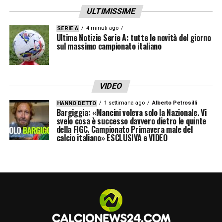
ULTIMISSIME
vittoria di Lens ci ha restituito dei bei segnali,
anche se chiaramente i risultati in questo
4 minuti ago
SERIE A
Ultime Notizie Serie A: tutte le novità del giorno
momento non contano».
sul massimo campionato italiano
LA CONVIVENZA CON SOULÉ – «Mi sento
più maturo rispetto a quando sono arrivato,
VIDEO
sto bene con i compagni, con la società e
1 settimana ago
Alberto Petrosilli
HANNO DETTO
con l’ambiente. Io e Matias possiamo
Bargiggia: «Mancini voleva solo la Nazionale. Vi
svelo cosa è successo davvero dietro le quinte
giocare insieme, lo avete visto con il Lens».
della FIGC. Campionato Primavera male del
calcio italiano» ESCLUSIVA e VIDEO
GIOCARE CON DOVBYK O FERGUSON –
«Sono due grandissimi attaccanti, uno è
arrivato da poco, l’altro lo conosciamo da più
tempo. Sono due giocatori simili, ma
possono darci una grossa mano».