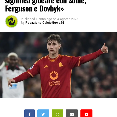
significa giocare con Soulé,
Ferguson e Dovbyk»
Published
1 anno ago
on
4 Agosto 2025
By
Redazione CalcioNews24