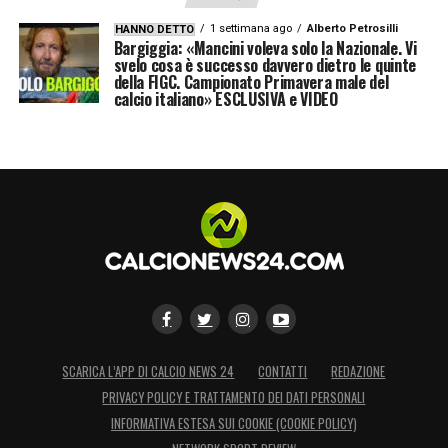
1 settimana ago
Alberto Petrosilli
HANNO DETTO
Bargiggia: «Mancini voleva solo la Nazionale. Vi
svelo cosa è successo davvero dietro le quinte
della FIGC. Campionato Primavera male del
calcio italiano» ESCLUSIVA e VIDEO
SCARICA L’APP DI CALCIO NEWS 24
CONTATTI
REDAZIONE
PRIVACY POLICY E TRATTAMENTO DEI DATI PERSONALI
INFORMATIVA ESTESA SUI COOKIE (COOKIE POLICY)