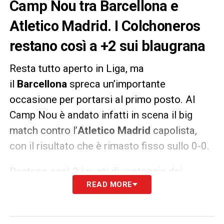
Camp Nou tra Barcellona e
Atletico Madrid. I Colchoneros
restano così a +2 sui blaugrana
Resta tutto aperto in Liga, ma
il
Barcellona
spreca un’importante
occasione per portarsi al primo posto. Al
Camp Nou è andato infatti in scena il big
match contro l’
Atletico Madrid
capolista,
con il risultato che è rimasto fisso sullo 0-0.
Restano così 2 i punti di vantaggio dei
READ MORE
Colchoneros sui blaugrana, ma ora la
squadra di
Simeone
dovrà fare attenzione
al
Real Madrid
. I Blancos, infatti, battendo