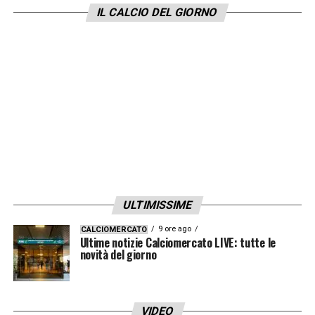
il
Siviglia
raggiungerebbero proprio
IL CALCIO DEL GIORNO
l’
Atletico
a 77 punti.
LA PLAYLIST DELLE NOSTRE TOP NEWS
ULTIMISSIME
9 ore ago
CALCIOMERCATO
Ultime notizie Calciomercato LIVE: tutte le
novità del giorno
VIDEO