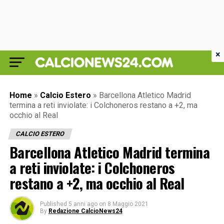
×
Home
»
Calcio Estero
»
Barcellona Atletico Madrid
termina a reti inviolate: i Colchoneros restano a +2, ma
occhio al Real
CALCIO ESTERO
Barcellona Atletico Madrid termina
a reti inviolate: i Colchoneros
restano a +2, ma occhio al Real
Published
5 anni ago
on
8 Maggio 2021
By
Redazione CalcioNews24