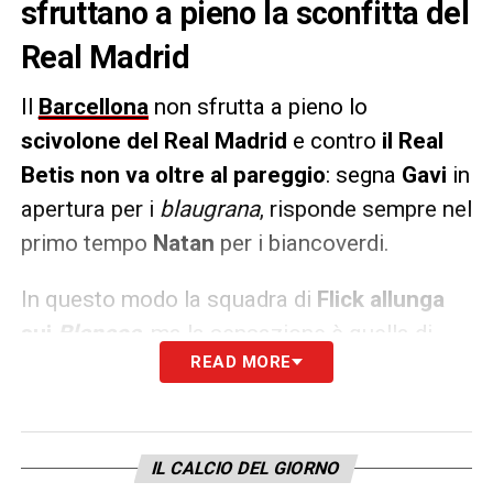
sfruttano a pieno la sconfitta del
Real Madrid
Il
Barcellona
non sfrutta a pieno lo
scivolone del Real Madrid
e contro
il Real
Betis non va oltre al pareggio
: segna
Gavi
in
apertura per i
blaugrana
, risponde sempre nel
primo tempo
Natan
per i biancoverdi.
In questo modo la squadra di
Flick allunga
sui
Blancos
, ma la sensazione è quella di
READ MORE
una occasione sprecata:
potevano essere 6
punti di vantaggio
, ora i catalani si devono
accontentare di portarsi a
+4
.
IL CALCIO DEL GIORNO