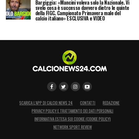
Bargiggia: «Mancini voleva solo la Nazionale. Vi
svelo cosa è successo davvero dietro le quinte
della FIGC. Campionato Primavera male del
calcio italiano» ESCLUSIVA e VIDEO
SCARICA L’APP DI CALCIO NEWS 24
CONTATTI
REDAZIONE
PRIVACY POLICY E TRATTAMENTO DEI DATI PERSONALI
INFORMATIVA ESTESA SUI COOKIE (COOKIE POLICY)
NETWORK SPORT REVIEW