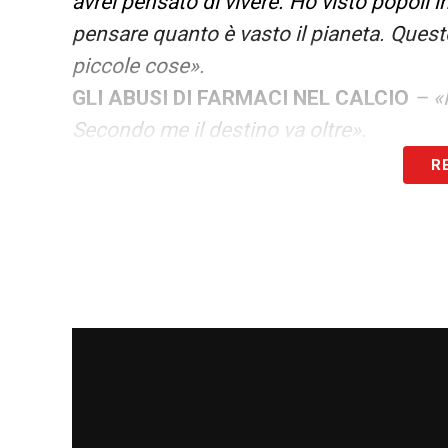
avrei pensato di vivere. Ho visto popoli i
pensare quanto è vasto il pianeta. Questo t
piccole cose».
GLI ABUSI DI FARMACI NEL CALCIO
– «P
Secondo me il destino va oltre».
CAMARDA
–
«I ragazzi oggi sono più sv
R
devono essere bravi a non farsi schiaccia
equilibrato».
BERLUSCONI SORPRENDEVA
AL
MILAN
rapporto molto bello: era attento all’atlet
numero 6 fu qualcosa di mai visto prima.
sarebbe piaciuto candidarmi a Milano. Po
LA RIVALITA’ COL FRATELLO BEPPE
–
grande stimolo, un aiuto: era già a Milan