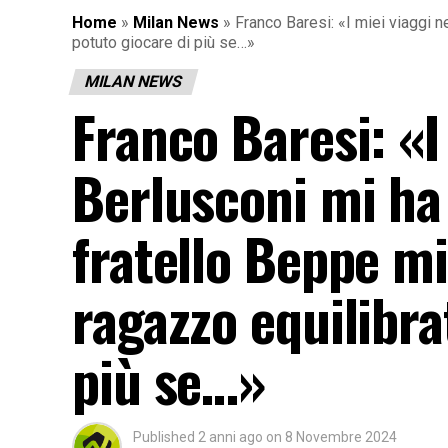
Home
»
Milan News
»
Franco Baresi: «I miei viaggi 
potuto giocare di più se…»
MILAN NEWS
Franco Baresi: «I 
Berlusconi mi ha
fratello Beppe m
ragazzo equilibra
più se…»
Published
2 anni ago
on
8 Novembre 2024