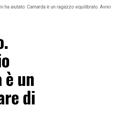
mi ha aiutato. Camarda è un ragazzo equilibrato. Avrei
o.
io
a è un
are di