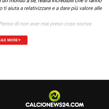
n un mondo a sé, realtà incredibili che ti fanno
i aiuta a relativizzare e a dare più valore alle
enso di non aver mai preso cose nocive.
egli, ma hanno più pressioni e aspettative:
EAD MORE
re. E lui è un ragazzo molto regolare ed
–
«Direi quasi sempre. Abbiamo avuto un
a, ma anche alla persona. E ritirare la maglia
 La politica? Qualche volta mi chiedeva se mi
i ha capito che il mio carattere non era adatto».
«Sì, la rivalità è sempre stata sana e lui è stato un
o quando arrivai ed era più avanti, anche in