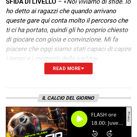
SFIDA DI LIVELLO
– «
Noi viviamo di sfide. Io
ho detto ai ragazzi che quando arrivano
queste gare qui conta molto il percorso che
ti ci ha portato, quindi gli ho proprio chiesto
di giocare con gioia e convinzione. Mi fa
piacere che oggi siamo stati capaci di capire
i tempi e i momenti della partita
».
READ MORE
PRIMO GOL
– «
Era uno schema che
abbiamo provato: loro sapevano che
attacchiamo davanti e hanno dato
IL CALCIO DEL GIORNO
copertura. Abbiamo sfruttato questa palla
lunga con Castellanos a cui piace staccarsi
e prendere palla dietro. Le palle inattive sono
un aspetto importante, specie quando trovi