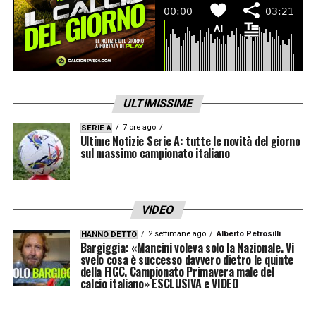
squadre chiuse, è una risorsa su cui si
lavora. I ragazzi ci credono, è una soluzione
che lavorandoci porta i gol per sbloccare
partite complicate
».
ULTIMISSIME
LEGGI L’INTERVISTA COMPLETA DI
BARONI SU LAZIONEWS24
7 ore ago
SERIE A
Ultime Notizie Serie A: tutte le novità del giorno
sul massimo campionato italiano
LA PLAYLIST DELLE NOSTRE TOP NEWS
VIDEO
2 settimane ago
Alberto Petrosilli
HANNO DETTO
Bargiggia: «Mancini voleva solo la Nazionale. Vi
svelo cosa è successo davvero dietro le quinte
della FIGC. Campionato Primavera male del
calcio italiano» ESCLUSIVA e VIDEO