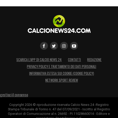
SCARICA L’APP DI CALCIO NEWS 24
CONTATTI
REDAZIONE
PRIVACY POLICY E TRATTAMENTO DEI DATI PERSONALI
INFORMATIVA ESTESA SUI COOKIE (COOKIE POLICY)
NETWORK SPORT REVIEW
gestisci il consenso
Copyright 2026 © riproduzione riservata Calcio News 24 -Registro
Stampa Tribunale di Torino n. 47 del 07/09/2021 - Iscritto al Registro
Operatori di Comunicazione al n. 26692 - P.I.11028660014 - Editore e