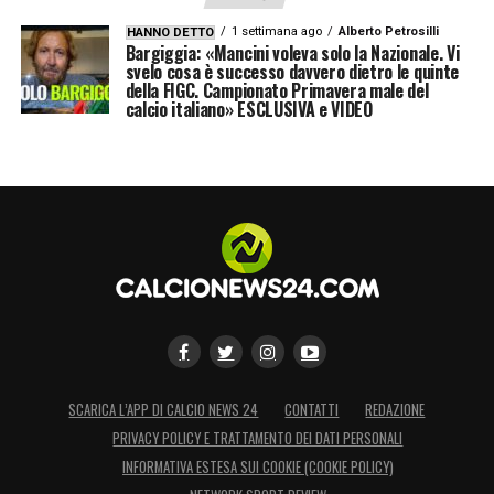
1 settimana ago
Alberto Petrosilli
HANNO DETTO
LA PLAYLIST DELLE NOSTRE TOP NEWS
Bargiggia: «Mancini voleva solo la Nazionale. Vi
svelo cosa è successo davvero dietro le quinte
della FIGC. Campionato Primavera male del
calcio italiano» ESCLUSIVA e VIDEO
SCARICA L’APP DI CALCIO NEWS 24
CONTATTI
REDAZIONE
PRIVACY POLICY E TRATTAMENTO DEI DATI PERSONALI
INFORMATIVA ESTESA SUI COOKIE (COOKIE POLICY)