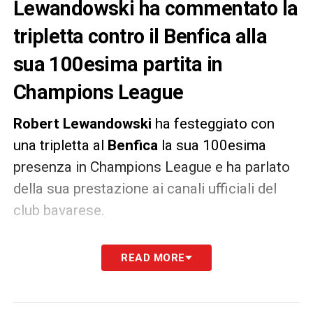
Lewandowski ha commentato la
tripletta contro il Benfica alla
sua 100esima partita in
Champions League
Robert Lewandowski
ha festeggiato con
una tripletta al
Benfica
la sua 100esima
presenza in Champions League e ha parlato
della sua prestazione ai canali ufficiali del
club bavarese.
ENERGIA PARTICOLARE –
«
Non so se è
READ MORE
stata una serata perfetta, perché c’è stato
quel rigore sbagliato, ma non mi sono
preoccupato. Meglio prima che dopo. Ho