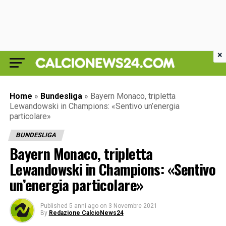
×
Home
»
Bundesliga
»
Bayern Monaco, tripletta
Lewandowski in Champions: «Sentivo un’energia
particolare»
BUNDESLIGA
Bayern Monaco, tripletta
Lewandowski in Champions: «Sentivo
un’energia particolare»
Published
5 anni ago
on
3 Novembre 2021
By
Redazione CalcioNews24