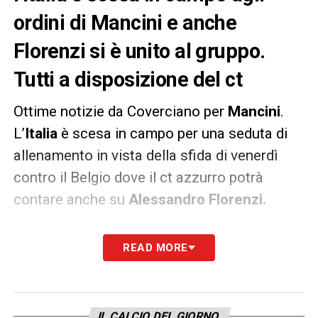
ordini di Mancini e anche
Florenzi si è unito al gruppo.
Tutti a disposizione del ct
Ottime notizie da Coverciano per
Mancini
.
L’
Italia
è scesa in campo per una seduta di
allenamento in vista della sfida di venerdì
contro il Belgio dove il ct azzurro potrà
contare anche su
Alessandro Florenzi.
Come riporta
Sky Sport
il terzino dopo una
READ MORE
prima parte di lavoro individuale si è unito al
resto di gruppo e torna quindi a disposizione
di
Mancini
per la sfida ai
Diavoli Rossi
. Il ct
IL CALCIO DEL GIORNO