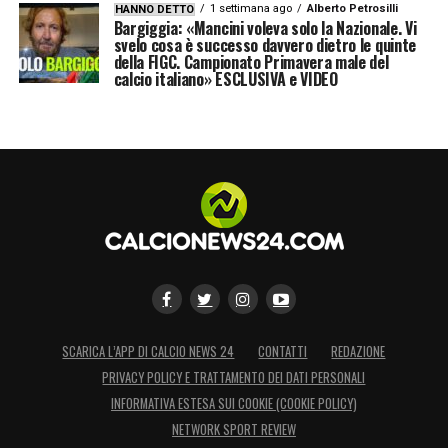
1 settimana ago
Alberto Petrosilli
HANNO DETTO
Bargiggia: «Mancini voleva solo la Nazionale. Vi
svelo cosa è successo davvero dietro le quinte
della FIGC. Campionato Primavera male del
calcio italiano» ESCLUSIVA e VIDEO
SCARICA L’APP DI CALCIO NEWS 24
CONTATTI
REDAZIONE
PRIVACY POLICY E TRATTAMENTO DEI DATI PERSONALI
INFORMATIVA ESTESA SUI COOKIE (COOKIE POLICY)
NETWORK SPORT REVIEW