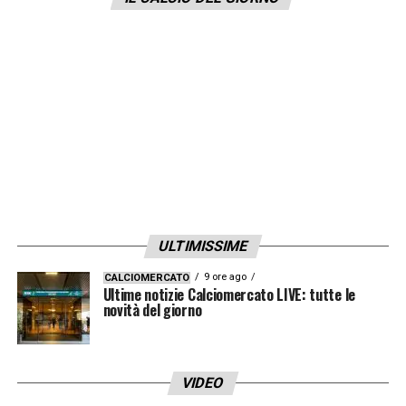
deve sciogliere ancora alcuni dubbi di
formazione: rimangono vivi i ballottaggi tra
Pessina
e
Barella
a centrocampo e tra
Chiesa
e
Berardi
in attacco.
LA PLAYLIST DELLE NOSTRE TOP NEWS
ULTIMISSIME
9 ore ago
CALCIOMERCATO
Ultime notizie Calciomercato LIVE: tutte le
novità del giorno
VIDEO