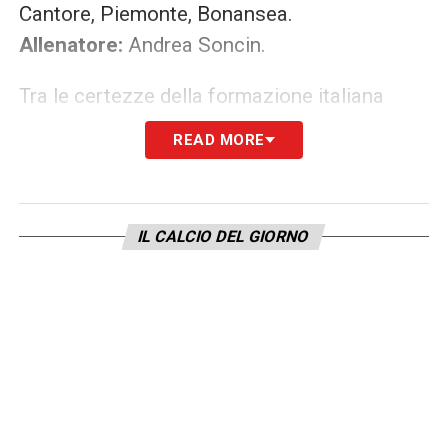
Cantore, Piemonte, Bonansea.
Allenatore:
Andrea Soncin.
Tra le certezze della formazione italiana
figurano la presenza in porta di Laura
READ MORE
Giuliani, la coppia centrale Salvai-Linari, e il
tridente offensivo composto da Cantore,
Piemonte e Bonansea, chiamato a garantire
IL CALCIO DEL GIORNO
fantasia e gol.
Orario e dove vederla
La sfida tra
Belgio-Italia femminile
si
giocherà
giovedì 4 luglio 2025 alle ore
18:00
. Il match sarà trasmesso
in diretta tv
in chiaro su Rai Sport (canale 58)
e sarà