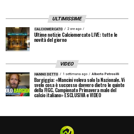
disponibile anche in
streaming gratuito su
RaiPlay
, per non perdere neppure un minuto
ULTIMISSIME
dell’esordio azzurro agli Europei. L’incontro
2 ore ago
CALCIOMERCATO
Ultime notizie Calciomercato LIVE: tutte le
rappresenta anche un primo vero banco di
novità del giorno
prova per valutare lo stato di forma delle
Azzurre e le ambizioni della Nazionale
italiana in questo Europeo. La sfida contro il
VIDEO
Belgio sarà decisiva per indirizzare da subito
1 settimana ago
Alberto Petrosilli
HANNO DETTO
Bargiggia: «Mancini voleva solo la Nazionale. Vi
il cammino nel girone.
svelo cosa è successo davvero dietro le quinte
della FIGC. Campionato Primavera male del
calcio italiano» ESCLUSIVA e VIDEO
LA PLAYLIST DELLE NOSTRE TOP NEWS