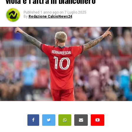
viola e l’altra in bianconero
Published
1 anno ago
on
7 Luglio 2025
By
Redazione CalcioNews24