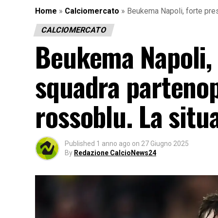
Home
»
Calciomercato
»
Beukema Napoli, forte pres
CALCIOMERCATO
Beukema Napoli, 
squadra partenop
rossoblu. La situ
Published
1 anno ago
on
27 Giugno 2025
By
Redazione CalcioNews24