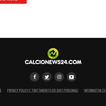
ro dell’attenzione in queste prime fasi di
con decisione il colpo, l’olandese potrebbe
mentale nella difesa di Conte per la stagione
S
E
PRIVACY POLICY E TRATTAMENTO DEI DATI PERSONALI
INFORMATIVA ES