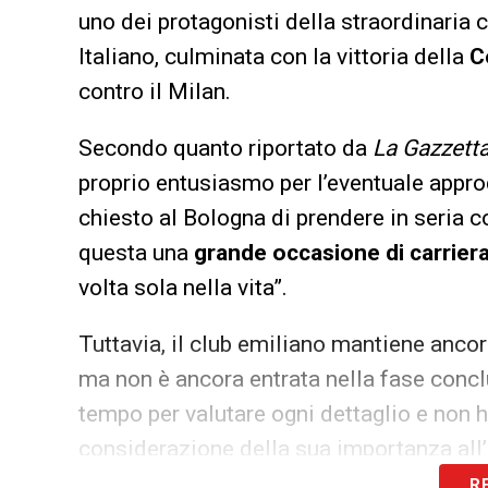
uno dei protagonisti della straordinaria 
Italiano, culminata con la vittoria della
C
contro il Milan.
Secondo quanto riportato da
La Gazzetta
proprio entusiasmo per l’eventuale approd
chiesto al Bologna di prendere in seria c
questa una
grande occasione di carrier
volta sola nella vita”.
Tuttavia, il club emiliano mantiene ancor
ma non è ancora entrata nella fase conclu
tempo per valutare ogni dettaglio e non h
considerazione della sua importanza all’
R