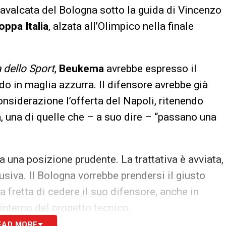
cavalcata del Bologna sotto la guida di Vincenzo
oppa Italia
, alzata all’Olimpico nella finale
 dello Sport
,
Beukema
avrebbe espresso il
o in maglia azzurra. Il difensore avrebbe già
onsiderazione l’offerta del Napoli, ritenendo
a
, una di quelle che – a suo dire – “passano una
a una posizione prudente. La trattativa è avviata,
siva. Il Bologna vorrebbe prendersi il giusto
a fretta di cedere il suo difensore, anche in
interno del progetto tecnico.
EAD MORE