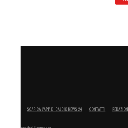
Il futuro di
Beukema
resta dunque al cent
mercato. Se il Napoli dovesse affondare 
diventare presto un nuovo tassello fonda
2025-2026.
LA PLAYLIST DELLE NOSTRE TOP NEW
SCARICA L’APP DI CALCIO NEWS 24
CONTATTI
REDAZION
gestisci il consenso