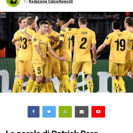
By
Redazione CalcioNews24