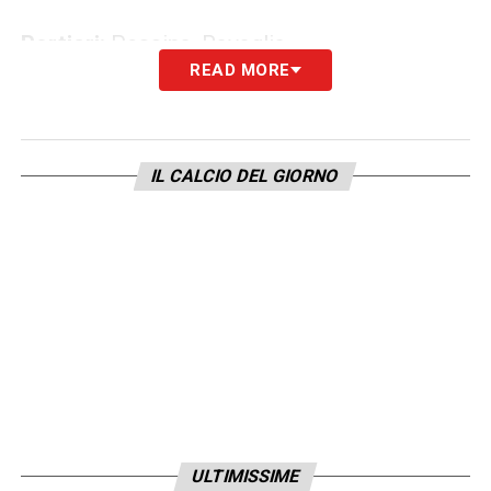
Portieri:
Pessina, Ravaglia,
READ MORE
Skorupski.
Difensori:
casale, De Silvestri,
Heggem, Holm, Lucumì, Lykogiannis,
Miranda, Vitik,
IL CALCIO DEL GIORNO
Zortea.
Centrocampisti:
Fabbian, Ferguson,
Freuler, Moro, Pobega,
Sulemana.
Attaccanti:
Bernardeschi,
Cambiaghi, Castro, Dallinga, Dominguez,
Odgaard, Orsolini, Rowe.
LA PLAYLIST DELLE NOSTRE TOP NEWS
ULTIMISSIME