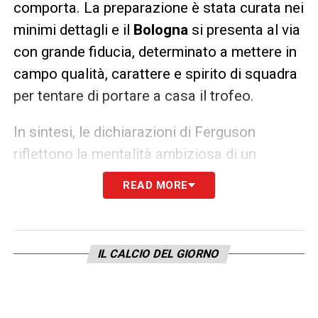
comporta. La preparazione è stata curata nei
minimi dettagli e il
Bologna
si presenta al via
con grande fiducia, determinato a mettere in
campo qualità, carattere e spirito di squadra
per tentare di portare a casa il trofeo.
In sintesi, le dichiarazioni di Ferguson
riflettono la mentalità ambiziosa di un
Bologna
che non vuole essere semplice
READ MORE
comparsa, ma protagonista di una finale che
potrebbe restare a lungo nei ricordi dei tifosi
rossoblù.
IL CALCIO DEL GIORNO
LA PLAYLIST DELLE NOSTRE TOP NEWS