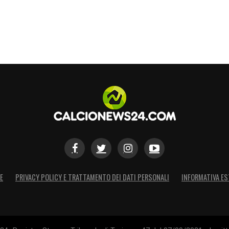
anti, ma il profilo di Esposito
risponde
na
: un attaccante giovane, già abituato a lottare,
eccanismi
della squadra senza pretese
giusta per crescere in un contesto europeo. Con
ports-ernia (rientro previsto per metà ritiro) e
Vincenzo Italiano,
la dirigenza felsinea è decisa
are ma di grande prospettiva
. Esposito, che ha
alizzativa nonostante la giovane età, sembra il
Bologna, da tempo al lavoro su questa idea, è
’Inter avrà chiarito i propri piani tecnici
,
E
PRIVACY POLICY E TRATTAMENTO DEI DATI PERSONALI
INFORMATIVA ES
za e accogliere in rosa un nuovo talento pronto
S