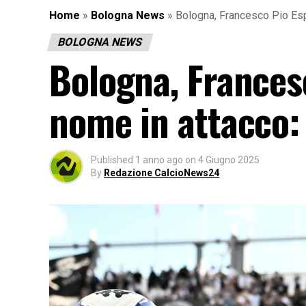
Home
»
Bologna News
»
Bologna, Francesco Pio Espo
BOLOGNA NEWS
Bologna, Francesc
nome in attacco: 
Published
1 anno ago
on
4 Giugno 2025
By
Redazione CalcioNews24