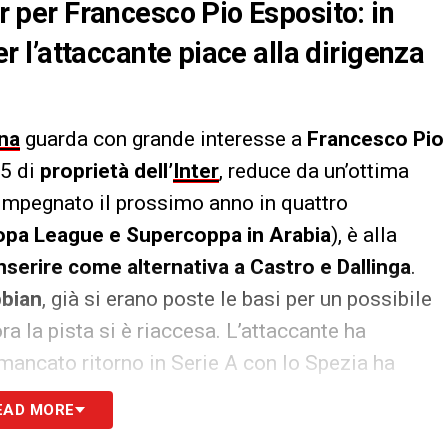
er per Francesco Pio Esposito: in
ter l’attaccante piace alla dirigenza
na
guarda con grande interesse a
Francesco Pio
05 di
proprietà dell’
Inter
, reduce da un’ottima
, impegnato il prossimo anno in quattro
uropa League e Supercoppa in Arabia
), è alla
nserire come alternativa a Castro e Dallinga
.
bian
, già si erano poste le basi per un possibile
 ora la pista si è riaccesa. L’attaccante ha
 mancato ritorno in Serie A con lo Spezia ha
 Bologna in pole position tra le tante pretendenti.
EAD MORE
vo allenatore nerazzurro
e le
possibili