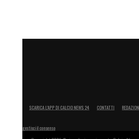
alternative sul mercato
saranno determin
perfettamente alle esigenze del Bolog
capace di
inserirsi gradualmente nei m
immediate di titolarità, ma con la fame 
Dallinga alle prese con un’operazione di s
Castro ritenuto incedibile dal club e da 
a investire su un elemento complement
impressionato per maturità e capacità re
profilo ideale per questa scommessa. Il 
pronto a
muoversi concretamente appena l
SCARICA L’APP DI CALCIO NEWS 24
CONTATTI
REDAZION
nella speranza di anticipare la concorren
a fare il salto.
gestisci il consenso
LA PLAYLIST DELLE NOSTRE TOP NEW