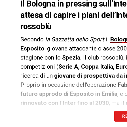
Il Bologna in pressing sull’Int
attesa di capire i piani dell’In
rossoblù
Secondo
la Gazzetta dello Sport
il
Bolog
Esposito
, giovane attaccante classe 20
stagione con lo
Spezia
. Il club rossoblù
competizioni (
Serie A, Coppa Italia, E
ricerca di un
giovane di prospettiva da i
Proprio in occasione dell’operazione
Fab
futuro approdo di Esposito in Emilia
, e
rinnovato con l’Inter fino al 2030
, ma il
riaperto il discorso su un prestito, con il
R
La
volontà del giocatore
, quella del
nuo