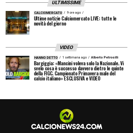
ULTIMISSIME
coraggio saranno le chiavi per cercare
l’impresa.
9 ore ago
CALCIOMERCATO
Ultime notizie Calciomercato LIVE: tutte le
novità del giorno
Il
Bologna
sogna in grande, e l’Europa può
diventare il palcoscenico perfetto per
dimostrarlo.
VIDEO
1 settimana ago
Alberto Petrosilli
HANNO DETTO
Bargiggia: «Mancini voleva solo la Nazionale. Vi
LA PLAYLIST DELLE NOSTRE TOP NEWS
svelo cosa è successo davvero dietro le quinte
della FIGC. Campionato Primavera male del
calcio italiano» ESCLUSIVA e VIDEO