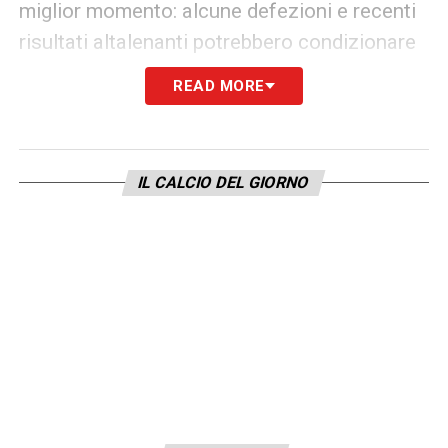
miglior momento: alcune defezioni e recenti
risultati altalenanti potrebbero condizionare
la fiducia della squadra inglese. Per questo
READ MORE
Italiano sta studiando una strategia
aggressiva, puntando su una partenza sprint
per mettere subito pressione agli uomini di
IL CALCIO DEL GIORNO
Emery.
Per il
Bologna
, uscire con un risultato
positivo da Birmingham significherebbe non
solo fare un passo importante nel girone
europeo, ma anche rafforzare ulteriormente
il proprio status tra le rivelazioni stagionali.
Italiano lo sa, e carica la squadra: mentalità
vincente, compattezza e la giusta dose di