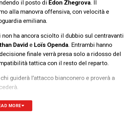
ndendo il posto di
Edon Zhegrova
. Il
mo alla manovra offensiva, con velocità e
troguardia emiliana.
ti non ha ancora sciolto il dubbio sul centravanti
than David
e
Loïs Openda
. Entrambi hanno
 decisione finale verrà presa solo a ridosso del
atibilità tattica con il resto del reparto.
 chi guiderà l’attacco bianconero e proverà a
ncederà.
tutte le novità del giorno sul massimo
EAD MORE