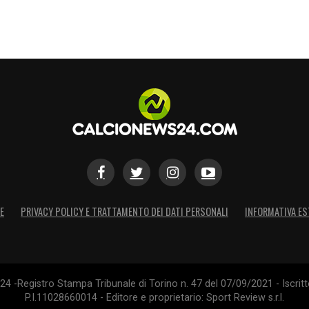
S
E
PRIVACY POLICY E TRATTAMENTO DEI DATI PERSONALI
INFORMATIVA ES
4 -Registro Stampa Tribunale di Torino n. 47 del 07/09/2021 - Iscritt
P.I.11028660014 - Editore e proprietario: Sport Review s.r.l.