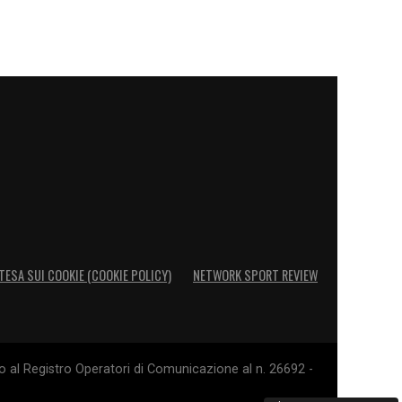
TESA SUI COOKIE (COOKIE POLICY)
NETWORK SPORT REVIEW
o al Registro Operatori di Comunicazione al n. 26692 -