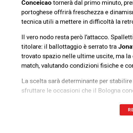
Conceicao
tornerà dal primo minuto, pre
portoghese offrirà freschezza e dinamis
tecnica utili a mettere in difficoltà la re
Il vero nodo resta però l’attacco. Spallet
titolare: il ballottaggio è serrato tra
Jona
trovato spazio nelle ultime uscite, ma la
match, valutando condizioni fisiche e comp
La scelta sarà determinante per stabilire
sfruttare le occasioni che il Bologna co
LEGGI ANCHE –
Ultime Notizie Serie A: 
R
campionato italiano