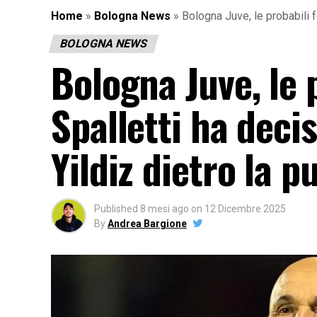
Home
»
Bologna News
»
Bologna Juve, le probabili f
BOLOGNA NEWS
Bologna Juve, le 
Spalletti ha deci
Yildiz dietro la p
Published
8 mesi ago
on
12 Dicembre 2025
By
Andrea Bargione